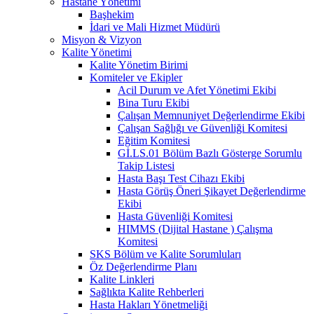
Hastane Yönetimi
Başhekim
İdari ve Mali Hizmet Müdürü
Misyon & Vizyon
Kalite Yönetimi
Kalite Yönetim Birimi
Komiteler ve Ekipler
Acil Durum ve Afet Yönetimi Ekibi
Bina Turu Ekibi
Çalışan Memnuniyet Değerlendirme Ekibi
Çalışan Sağlığı ve Güvenliği Komitesi
Eğitim Komitesi
Gİ.LS.01 Bölüm Bazlı Gösterge Sorumlu
Takip Listesi
Hasta Başı Test Cihazı Ekibi
Hasta Görüş Öneri Şikayet Değerlendirme
Ekibi
Hasta Güvenliği Komitesi
HIMMS (Dijital Hastane ) Çalışma
Komitesi
SKS Bölüm ve Kalite Sorumluları
Öz Değerlendirme Planı
Kalite Linkleri
Sağlıkta Kalite Rehberleri
Hasta Hakları Yönetmeliği