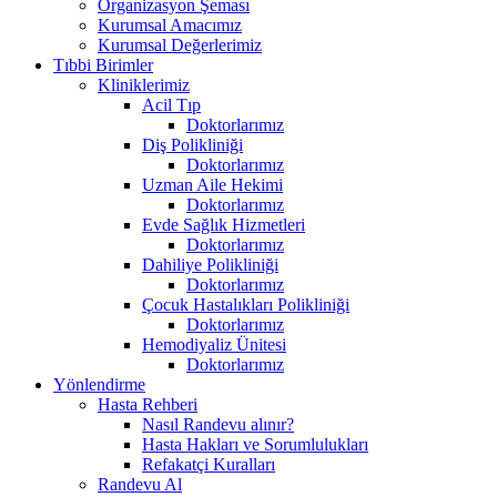
Organizasyon Şeması
Kurumsal Amacımız
Kurumsal Değerlerimiz
Tıbbi Birimler
Kliniklerimiz
Acil Tıp
Doktorlarımız
Diş Polikliniği
Doktorlarımız
Uzman Aile Hekimi
Doktorlarımız
Evde Sağlık Hizmetleri
Doktorlarımız
Dahiliye Polikliniği
Doktorlarımız
Çocuk Hastalıkları Polikliniği
Doktorlarımız
Hemodiyaliz Ünitesi
Doktorlarımız
Yönlendirme
Hasta Rehberi
Nasıl Randevu alınır?
Hasta Hakları ve Sorumlulukları
Refakatçi Kuralları
Randevu Al