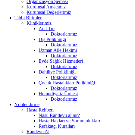
Organizasyon Şeması
Kurumsal Amacımız
Kurumsal Değerlerimiz
Tıbbi Birimler
Kliniklerimiz
Acil Tıp
Doktorlarımız
Diş Polikliniği
Doktorlarımız
Uzman Aile Hekimi
Doktorlarımız
Evde Sağlık Hizmetleri
Doktorlarımız
Dahiliye Polikliniği
Doktorlarımız
Çocuk Hastalıkları Polikliniği
Doktorlarımız
Hemodiyaliz Ünitesi
Doktorlarımız
Yönlendirme
Hasta Rehberi
Nasıl Randevu alınır?
Hasta Hakları ve Sorumlulukları
Refakatçi Kuralları
Randevu Al