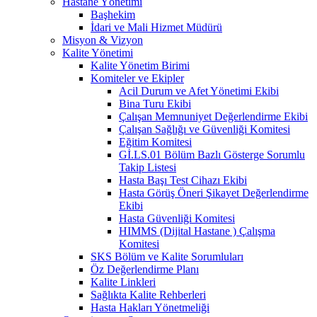
Hastane Yönetimi
Başhekim
İdari ve Mali Hizmet Müdürü
Misyon & Vizyon
Kalite Yönetimi
Kalite Yönetim Birimi
Komiteler ve Ekipler
Acil Durum ve Afet Yönetimi Ekibi
Bina Turu Ekibi
Çalışan Memnuniyet Değerlendirme Ekibi
Çalışan Sağlığı ve Güvenliği Komitesi
Eğitim Komitesi
Gİ.LS.01 Bölüm Bazlı Gösterge Sorumlu
Takip Listesi
Hasta Başı Test Cihazı Ekibi
Hasta Görüş Öneri Şikayet Değerlendirme
Ekibi
Hasta Güvenliği Komitesi
HIMMS (Dijital Hastane ) Çalışma
Komitesi
SKS Bölüm ve Kalite Sorumluları
Öz Değerlendirme Planı
Kalite Linkleri
Sağlıkta Kalite Rehberleri
Hasta Hakları Yönetmeliği