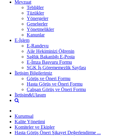
Mevzuat
Tebliğler
Tüzükler
Yönergeler
Genelgeler
Yönetmelikler
Kanunlar
E-İşlem
E-Randevu
Aile Hekiminizi Öğrenin
Sağlık Bakanlığı E-Posta
E-İmza Başvuru Formu
SGK İş Görememezlik Sayfası
İletişim Bilgilerimiz
Görüş ve Öneri Formu
Hasta Görüş ve Öneri Formu
Çalışan Görüş ve Öneri Formu
İletişim&Ulaşım
Kurumsal
Kalite Yönetimi
Komiteler ve Ekipler
Hasta Görüş Öneri Şikayet Değerlendirme ...