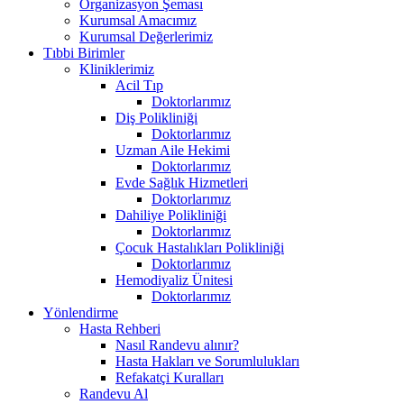
Organizasyon Şeması
Kurumsal Amacımız
Kurumsal Değerlerimiz
Tıbbi Birimler
Kliniklerimiz
Acil Tıp
Doktorlarımız
Diş Polikliniği
Doktorlarımız
Uzman Aile Hekimi
Doktorlarımız
Evde Sağlık Hizmetleri
Doktorlarımız
Dahiliye Polikliniği
Doktorlarımız
Çocuk Hastalıkları Polikliniği
Doktorlarımız
Hemodiyaliz Ünitesi
Doktorlarımız
Yönlendirme
Hasta Rehberi
Nasıl Randevu alınır?
Hasta Hakları ve Sorumlulukları
Refakatçi Kuralları
Randevu Al