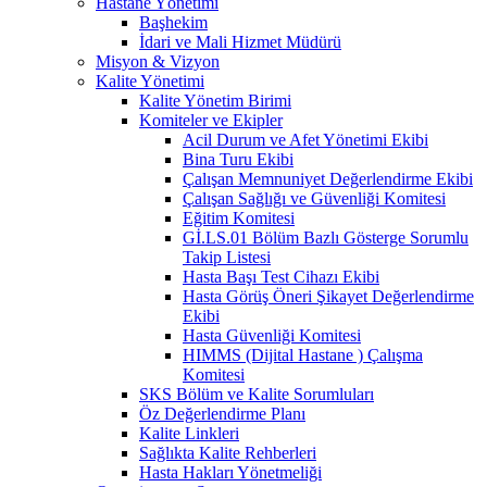
Hastane Yönetimi
Başhekim
İdari ve Mali Hizmet Müdürü
Misyon & Vizyon
Kalite Yönetimi
Kalite Yönetim Birimi
Komiteler ve Ekipler
Acil Durum ve Afet Yönetimi Ekibi
Bina Turu Ekibi
Çalışan Memnuniyet Değerlendirme Ekibi
Çalışan Sağlığı ve Güvenliği Komitesi
Eğitim Komitesi
Gİ.LS.01 Bölüm Bazlı Gösterge Sorumlu
Takip Listesi
Hasta Başı Test Cihazı Ekibi
Hasta Görüş Öneri Şikayet Değerlendirme
Ekibi
Hasta Güvenliği Komitesi
HIMMS (Dijital Hastane ) Çalışma
Komitesi
SKS Bölüm ve Kalite Sorumluları
Öz Değerlendirme Planı
Kalite Linkleri
Sağlıkta Kalite Rehberleri
Hasta Hakları Yönetmeliği