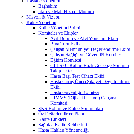
Hastane Yönetimi
Başhekim
İdari ve Mali Hizmet Müdürü
Misyon & Vizyon
Kalite Yönetimi
Kalite Yönetim Birimi
Komiteler ve Ekipler
Acil Durum ve Afet Yönetimi Ekibi
Bina Turu Ekibi
Çalışan Memnuniyet Değerlendirme Ekibi
Çalışan Sağlığı ve Güvenliği Komitesi
Eğitim Komitesi
Gİ.LS.01 Bölüm Bazlı Gösterge Sorumlu
Takip Listesi
Hasta Başı Test Cihazı Ekibi
Hasta Görüş Öneri Şikayet Değerlendirme
Ekibi
Hasta Güvenliği Komitesi
HIMMS (Dijital Hastane ) Çalışma
Komitesi
SKS Bölüm ve Kalite Sorumluları
Öz Değerlendirme Planı
Kalite Linkleri
Sağlıkta Kalite Rehberleri
Hasta Hakları Yönetmeliği