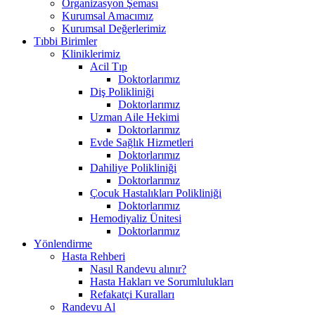
Organizasyon Şeması
Kurumsal Amacımız
Kurumsal Değerlerimiz
Tıbbi Birimler
Kliniklerimiz
Acil Tıp
Doktorlarımız
Diş Polikliniği
Doktorlarımız
Uzman Aile Hekimi
Doktorlarımız
Evde Sağlık Hizmetleri
Doktorlarımız
Dahiliye Polikliniği
Doktorlarımız
Çocuk Hastalıkları Polikliniği
Doktorlarımız
Hemodiyaliz Ünitesi
Doktorlarımız
Yönlendirme
Hasta Rehberi
Nasıl Randevu alınır?
Hasta Hakları ve Sorumlulukları
Refakatçi Kuralları
Randevu Al