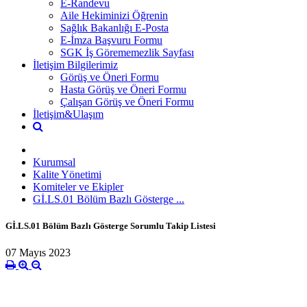
E-Randevu
Aile Hekiminizi Öğrenin
Sağlık Bakanlığı E-Posta
E-İmza Başvuru Formu
SGK İş Görememezlik Sayfası
İletişim Bilgilerimiz
Görüş ve Öneri Formu
Hasta Görüş ve Öneri Formu
Çalışan Görüş ve Öneri Formu
İletişim&Ulaşım
Kurumsal
Kalite Yönetimi
Komiteler ve Ekipler
Gİ.LS.01 Bölüm Bazlı Gösterge ...
Gİ.LS.01 Bölüm Bazlı Gösterge Sorumlu Takip Listesi
07 Mayıs 2023