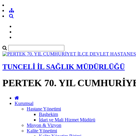
TUNCELİ İL SAĞLIK MÜDÜRLÜĞÜ
PERTEK 70. YIL CUMHURİY
Kurumsal
Hastane Yönetimi
Başhekim
İdari ve Mali Hizmet Müdürü
Misyon & Vizyon
Kalite Yönetimi