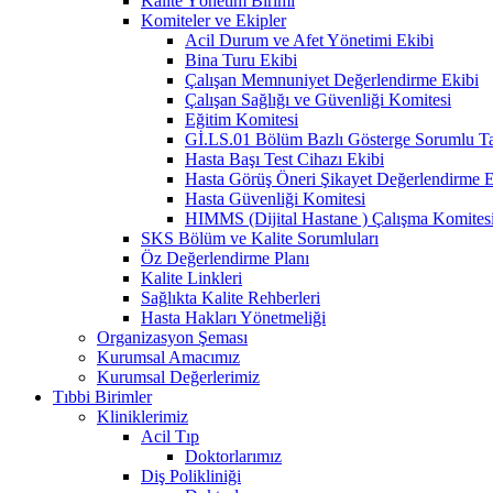
Kalite Yönetim Birimi
Komiteler ve Ekipler
Acil Durum ve Afet Yönetimi Ekibi
Bina Turu Ekibi
Çalışan Memnuniyet Değerlendirme Ekibi
Çalışan Sağlığı ve Güvenliği Komitesi
Eğitim Komitesi
Gİ.LS.01 Bölüm Bazlı Gösterge Sorumlu Tak
Hasta Başı Test Cihazı Ekibi
Hasta Görüş Öneri Şikayet Değerlendirme E
Hasta Güvenliği Komitesi
HIMMS (Dijital Hastane ) Çalışma Komites
SKS Bölüm ve Kalite Sorumluları
Öz Değerlendirme Planı
Kalite Linkleri
Sağlıkta Kalite Rehberleri
Hasta Hakları Yönetmeliği
Organizasyon Şeması
Kurumsal Amacımız
Kurumsal Değerlerimiz
Tıbbi Birimler
Kliniklerimiz
Acil Tıp
Doktorlarımız
Diş Polikliniği