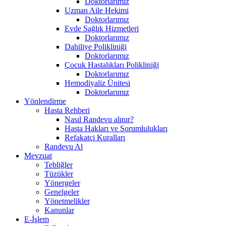
Doktorlarımız
Uzman Aile Hekimi
Doktorlarımız
Evde Sağlık Hizmetleri
Doktorlarımız
Dahiliye Polikliniği
Doktorlarımız
Çocuk Hastalıkları Polikliniği
Doktorlarımız
Hemodiyaliz Ünitesi
Doktorlarımız
Yönlendirme
Hasta Rehberi
Nasıl Randevu alınır?
Hasta Hakları ve Sorumlulukları
Refakatçi Kuralları
Randevu Al
Mevzuat
Tebliğler
Tüzükler
Yönergeler
Genelgeler
Yönetmelikler
Kanunlar
E-İşlem