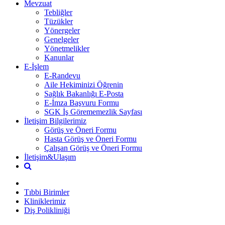
Mevzuat
Tebliğler
Tüzükler
Yönergeler
Genelgeler
Yönetmelikler
Kanunlar
E-İşlem
E-Randevu
Aile Hekiminizi Öğrenin
Sağlık Bakanlığı E-Posta
E-İmza Başvuru Formu
SGK İş Görememezlik Sayfası
İletişim Bilgilerimiz
Görüş ve Öneri Formu
Hasta Görüş ve Öneri Formu
Çalışan Görüş ve Öneri Formu
İletişim&Ulaşım
Tıbbi Birimler
Kliniklerimiz
Diş Polikliniği