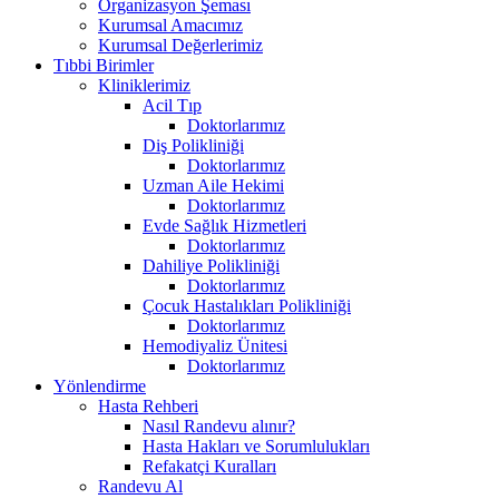
Organizasyon Şeması
Kurumsal Amacımız
Kurumsal Değerlerimiz
Tıbbi Birimler
Kliniklerimiz
Acil Tıp
Doktorlarımız
Diş Polikliniği
Doktorlarımız
Uzman Aile Hekimi
Doktorlarımız
Evde Sağlık Hizmetleri
Doktorlarımız
Dahiliye Polikliniği
Doktorlarımız
Çocuk Hastalıkları Polikliniği
Doktorlarımız
Hemodiyaliz Ünitesi
Doktorlarımız
Yönlendirme
Hasta Rehberi
Nasıl Randevu alınır?
Hasta Hakları ve Sorumlulukları
Refakatçi Kuralları
Randevu Al