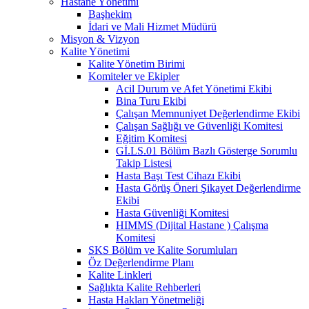
Hastane Yönetimi
Başhekim
İdari ve Mali Hizmet Müdürü
Misyon & Vizyon
Kalite Yönetimi
Kalite Yönetim Birimi
Komiteler ve Ekipler
Acil Durum ve Afet Yönetimi Ekibi
Bina Turu Ekibi
Çalışan Memnuniyet Değerlendirme Ekibi
Çalışan Sağlığı ve Güvenliği Komitesi
Eğitim Komitesi
Gİ.LS.01 Bölüm Bazlı Gösterge Sorumlu
Takip Listesi
Hasta Başı Test Cihazı Ekibi
Hasta Görüş Öneri Şikayet Değerlendirme
Ekibi
Hasta Güvenliği Komitesi
HIMMS (Dijital Hastane ) Çalışma
Komitesi
SKS Bölüm ve Kalite Sorumluları
Öz Değerlendirme Planı
Kalite Linkleri
Sağlıkta Kalite Rehberleri
Hasta Hakları Yönetmeliği