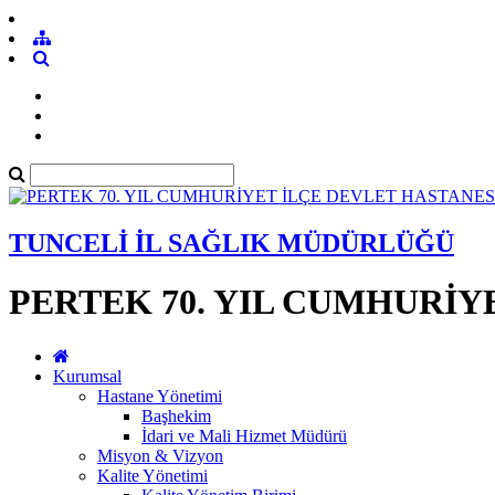
TUNCELİ İL SAĞLIK MÜDÜRLÜĞÜ
PERTEK 70. YIL CUMHURİY
Kurumsal
Hastane Yönetimi
Başhekim
İdari ve Mali Hizmet Müdürü
Misyon & Vizyon
Kalite Yönetimi