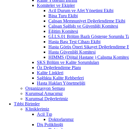
Kalite Yönetim Birimi
Komiteler ve Ekipler
Acil Durum ve Afet Yönetimi Ekibi
Bina Turu Ekibi
Çalışan Memnuniyet Değerlendirme Ekibi
Çalışan Sağlığı ve Güvenliği Komitesi
Eğitim Komitesi
Gİ.LS.01 Bölüm Bazlı Gösterge Sorumlu Tak
Hasta Başı Test Cihazı Ekibi
Hasta Görüş Öneri Şikayet Değerlendirme E
Hasta Güvenliği Komitesi
HIMMS (Dijital Hastane ) Çalışma Komites
SKS Bölüm ve Kalite Sorumluları
Öz Değerlendirme Planı
Kalite Linkleri
Sağlıkta Kalite Rehberleri
Hasta Hakları Yönetmeliği
Organizasyon Şeması
Kurumsal Amacımız
Kurumsal Değerlerimiz
Tıbbi Birimler
Kliniklerimiz
Acil Tıp
Doktorlarımız
Diş Polikliniği