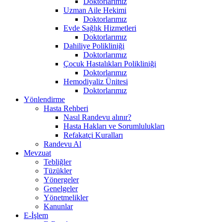
Doktorlarımız
Uzman Aile Hekimi
Doktorlarımız
Evde Sağlık Hizmetleri
Doktorlarımız
Dahiliye Polikliniği
Doktorlarımız
Çocuk Hastalıkları Polikliniği
Doktorlarımız
Hemodiyaliz Ünitesi
Doktorlarımız
Yönlendirme
Hasta Rehberi
Nasıl Randevu alınır?
Hasta Hakları ve Sorumlulukları
Refakatçi Kuralları
Randevu Al
Mevzuat
Tebliğler
Tüzükler
Yönergeler
Genelgeler
Yönetmelikler
Kanunlar
E-İşlem