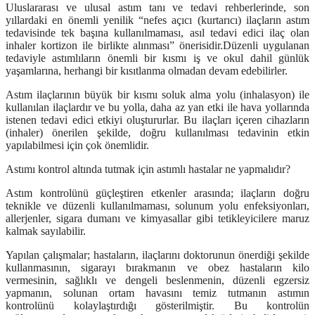
Uluslararası ve ulusal astım tanı ve tedavi rehberlerinde, son
yıllardaki
en önemli yenilik “nefes açıcı (kurtarıcı) ilaçların astım
tedavisinde tek başına kullanılmaması, asıl tedavi edici ilaç olan
inhaler kortizon ile birlikte alınması”
önerisidir.
Düzenli uygulanan
tedaviyle astımlıların önemli bir kısmı iş ve okul dahil günlük
yaşamlarına, herhangi bir kısıtlanma olmadan devam edebilirler.
Astım ilaçlarının büyük bir kısmı soluk alma yolu (inhalasyon) ile
kullanılan ilaçlardır ve bu yolla, daha az yan etki ile hava yollarında
istenen tedavi edici etkiyi oluştururlar. Bu ilaçları içeren cihazların
(inhaler) önerilen şekilde, doğru kullanılması tedavinin etkin
yapılabilmesi için çok önemlidir.
Astımı kontrol altında tutmak için astımlı hastalar ne yapmalıdır?
Astım kontrolünü güçleştiren etkenler arasında; ilaçların doğru
teknikle ve düzenli kullanılmaması, solunum yolu enfeksiyonları,
allerjenler, sigara dumanı ve kimyasallar gibi tetikleyicilere maruz
kalmak sayılabilir.
Yapılan çalışmalar; hastaların, ilaçlarını doktorunun önerdiği şekilde
kullanmasının, sigarayı bırakmanın ve obez hastaların kilo
vermesinin, sağlıklı ve dengeli beslenmenin, düzenli egzersiz
yapmanın, solunan ortam havasını temiz tutmanın astımın
kontrolünü kolaylaştırdığı gösterilmiştir. Bu kontrolün