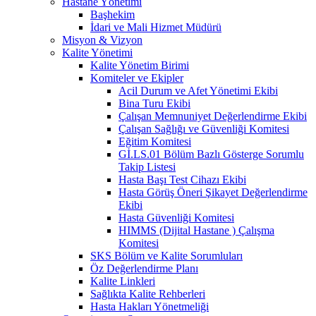
Hastane Yönetimi
Başhekim
İdari ve Mali Hizmet Müdürü
Misyon & Vizyon
Kalite Yönetimi
Kalite Yönetim Birimi
Komiteler ve Ekipler
Acil Durum ve Afet Yönetimi Ekibi
Bina Turu Ekibi
Çalışan Memnuniyet Değerlendirme Ekibi
Çalışan Sağlığı ve Güvenliği Komitesi
Eğitim Komitesi
Gİ.LS.01 Bölüm Bazlı Gösterge Sorumlu
Takip Listesi
Hasta Başı Test Cihazı Ekibi
Hasta Görüş Öneri Şikayet Değerlendirme
Ekibi
Hasta Güvenliği Komitesi
HIMMS (Dijital Hastane ) Çalışma
Komitesi
SKS Bölüm ve Kalite Sorumluları
Öz Değerlendirme Planı
Kalite Linkleri
Sağlıkta Kalite Rehberleri
Hasta Hakları Yönetmeliği