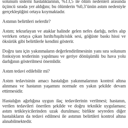
solunum sistemi hastalıklarının, %13,5 ile ölüm nedenleri arasında
üçüncü sırada yer aldığını; bu ölümlerin %0,3’ünün astım nedeniyle
gerçekleştiğini ortaya koymaktadır.
Astımın belirtileri nelerdir?
Astım;
tekrarlayan ve ataklar halinde gelen nefes darlığı, nefes alıp
verirken ortaya çıkan hırıltı/hışıltı/ıslık sesi, göğüste baskı hissi ve
öksürük gibi belirtilerle
kendini gösterir.
Doğru tanı için yakınmaların değerlendirilmesinin yanı sıra solunum
fonksiyon testlerinin yapılması ve geriye dönüşümlü bu hava yolu
darlığının gösterilmesi önemlidir.
Astım tedavi edilebilir mi?
Astım tedavisinin amacı hastalığın yakınmalarının kontrol altına
alınması ve hastanın yaşamını normale en yakın şekilde devam
ettirmesidir.
Hastalığın ağırlığına uygun ilaç tedavilerinin verilmesi; hastanın,
verilen tedavileri önerilen şekilde ve doğru teknikle uygulaması;
astım tetikleyicilerinden uzak durulması; birlikte seyreden diğer
hastalıkların da tedavi edilmesi ile astımın belirtileri kontrol altına
alınabilmektedir.