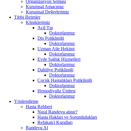
Organizasyon Şeması
Kurumsal Amacımız
Kurumsal Değerlerimiz
Tıbbi Birimler
Kliniklerimiz
Acil Tıp
Doktorlarımız
Diş Polikliniği
Doktorlarımız
Uzman Aile Hekimi
Doktorlarımız
Evde Sağlık Hizmetleri
Doktorlarımız
Dahiliye Polikliniği
Doktorlarımız
Çocuk Hastalıkları Polikliniği
Doktorlarımız
Hemodiyaliz Ünitesi
Doktorlarımız
Yönlendirme
Hasta Rehberi
Nasıl Randevu alınır?
Hasta Hakları ve Sorumlulukları
Refakatçi Kuralları
Randevu Al