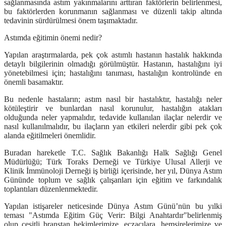
sağlanmasında astım yakınmalarını arttıran faktörlerin belirlenmesi,
bu faktörlerden korunmanın sağlanması ve düzenli takip altında
tedavinin sürdürülmesi önem taşımaktadır.
Astımda eğitimin önemi nedir?
Yapılan araştırmalarda, pek çok astımlı hastanın hastalık hakkında
detaylı bilgilerinin olmadığı görülmüştür. Hastanın, hastalığını iyi
yönetebilmesi için; hastalığını tanıması, hastalığın kontrolünde en
önemli basamaktır.
Bu nedenle hastaların; astım nasıl bir hastalıktır, hastalığı neler
kötüleştirir ve bunlardan nasıl korunulur, hastalığın atakları
olduğunda neler yapmalıdır, tedavide kullanılan ilaçlar nelerdir ve
nasıl kullanılmalıdır, bu ilaçların yan etkileri nelerdir gibi pek çok
alanda eğitilmeleri önemlidir.
Buradan hareketle T.C. Sağlık Bakanlığı Halk Sağlığı Genel
Müdürlüğü; Türk Toraks Derneği ve Türkiye Ulusal Allerji ve
Klinik İmmünoloji Derneği iş birliği içerisinde, her yıl, Dünya Astım
Gününde toplum ve sağlık çalışanları için eğitim ve farkındalık
toplantıları düzenlenmektedir.
Yapılan istişareler neticesinde Dünya Astım Günü’nün bu yılki
teması
"Astımda Eğitim Güç Verir: Bilgi Anahtardır"
belirlenmiş
olup çeşitli branştan hekimlerimize, eczacılara, hemşirelerimize ve