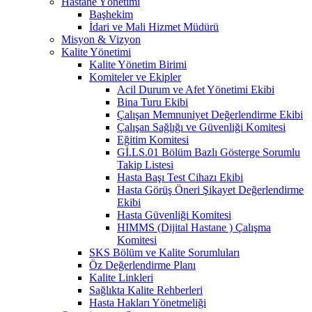
Hastane Yönetimi
Başhekim
İdari ve Mali Hizmet Müdürü
Misyon & Vizyon
Kalite Yönetimi
Kalite Yönetim Birimi
Komiteler ve Ekipler
Acil Durum ve Afet Yönetimi Ekibi
Bina Turu Ekibi
Çalışan Memnuniyet Değerlendirme Ekibi
Çalışan Sağlığı ve Güvenliği Komitesi
Eğitim Komitesi
Gİ.LS.01 Bölüm Bazlı Gösterge Sorumlu
Takip Listesi
Hasta Başı Test Cihazı Ekibi
Hasta Görüş Öneri Şikayet Değerlendirme
Ekibi
Hasta Güvenliği Komitesi
HIMMS (Dijital Hastane ) Çalışma
Komitesi
SKS Bölüm ve Kalite Sorumluları
Öz Değerlendirme Planı
Kalite Linkleri
Sağlıkta Kalite Rehberleri
Hasta Hakları Yönetmeliği