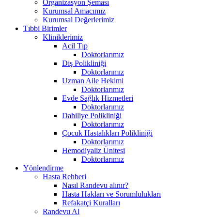
Organizasyon Şeması
Kurumsal Amacımız
Kurumsal Değerlerimiz
Tıbbi Birimler
Kliniklerimiz
Acil Tıp
Doktorlarımız
Diş Polikliniği
Doktorlarımız
Uzman Aile Hekimi
Doktorlarımız
Evde Sağlık Hizmetleri
Doktorlarımız
Dahiliye Polikliniği
Doktorlarımız
Çocuk Hastalıkları Polikliniği
Doktorlarımız
Hemodiyaliz Ünitesi
Doktorlarımız
Yönlendirme
Hasta Rehberi
Nasıl Randevu alınır?
Hasta Hakları ve Sorumlulukları
Refakatçi Kuralları
Randevu Al