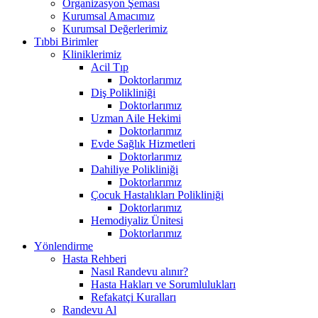
Organizasyon Şeması
Kurumsal Amacımız
Kurumsal Değerlerimiz
Tıbbi Birimler
Kliniklerimiz
Acil Tıp
Doktorlarımız
Diş Polikliniği
Doktorlarımız
Uzman Aile Hekimi
Doktorlarımız
Evde Sağlık Hizmetleri
Doktorlarımız
Dahiliye Polikliniği
Doktorlarımız
Çocuk Hastalıkları Polikliniği
Doktorlarımız
Hemodiyaliz Ünitesi
Doktorlarımız
Yönlendirme
Hasta Rehberi
Nasıl Randevu alınır?
Hasta Hakları ve Sorumlulukları
Refakatçi Kuralları
Randevu Al