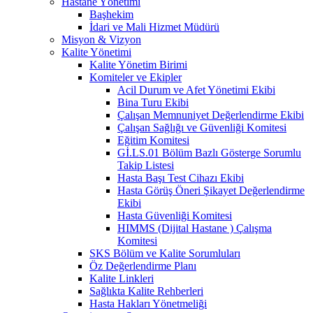
Hastane Yönetimi
Başhekim
İdari ve Mali Hizmet Müdürü
Misyon & Vizyon
Kalite Yönetimi
Kalite Yönetim Birimi
Komiteler ve Ekipler
Acil Durum ve Afet Yönetimi Ekibi
Bina Turu Ekibi
Çalışan Memnuniyet Değerlendirme Ekibi
Çalışan Sağlığı ve Güvenliği Komitesi
Eğitim Komitesi
Gİ.LS.01 Bölüm Bazlı Gösterge Sorumlu
Takip Listesi
Hasta Başı Test Cihazı Ekibi
Hasta Görüş Öneri Şikayet Değerlendirme
Ekibi
Hasta Güvenliği Komitesi
HIMMS (Dijital Hastane ) Çalışma
Komitesi
SKS Bölüm ve Kalite Sorumluları
Öz Değerlendirme Planı
Kalite Linkleri
Sağlıkta Kalite Rehberleri
Hasta Hakları Yönetmeliği