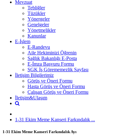
Mevzuat
Tebliğler
Tüzükler
Yönergeler
Genelgeler
Yönetmelikler
Kanunlar
E-İşlem
E-Randevu
Aile Hekiminizi Öğrenin
Sağlık Bakanlığı E-Posta
E-İmza Başvuru Formu
SGK İş Görememezlik Sayfası
İletişim Bilgilerimiz
Görüş ve Öneri Formu
Hasta Görüş ve Öneri Formu
Çalışan Görüş ve Öneri Formu
İletişim&Ulaşım
1-31 Ekim Meme Kanseri Farkındalık ...
1-31 Ekim Meme Kanseri Farkındalık Ayı