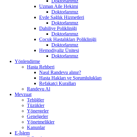
Doktorlarımız
Uzman Aile Hekimi
Doktorlarımız
Evde Sağlık Hizmetleri
Doktorlarımız
Dahiliye Polikliniği
Doktorlarımız
Çocuk Hastalıkları Polikliniği
Doktorlarımız
Hemodiyaliz Ünitesi
Doktorlarımız
Yönlendirme
Hasta Rehberi
Nasıl Randevu alınır?
Hasta Hakları ve Sorumlulukları
Refakatçi Kuralları
Randevu Al
Mevzuat
Tebliğler
Tüzükler
Yönergeler
Genelgeler
Yönetmelikler
Kanunlar
E-İşlem