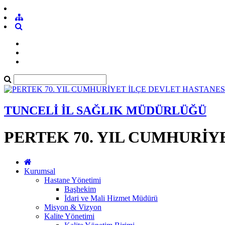
TUNCELİ İL SAĞLIK MÜDÜRLÜĞÜ
PERTEK 70. YIL CUMHURİY
Kurumsal
Hastane Yönetimi
Başhekim
İdari ve Mali Hizmet Müdürü
Misyon & Vizyon
Kalite Yönetimi