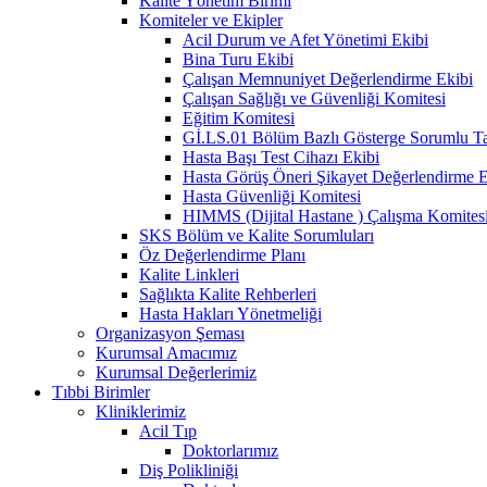
Kalite Yönetim Birimi
Komiteler ve Ekipler
Acil Durum ve Afet Yönetimi Ekibi
Bina Turu Ekibi
Çalışan Memnuniyet Değerlendirme Ekibi
Çalışan Sağlığı ve Güvenliği Komitesi
Eğitim Komitesi
Gİ.LS.01 Bölüm Bazlı Gösterge Sorumlu Tak
Hasta Başı Test Cihazı Ekibi
Hasta Görüş Öneri Şikayet Değerlendirme E
Hasta Güvenliği Komitesi
HIMMS (Dijital Hastane ) Çalışma Komites
SKS Bölüm ve Kalite Sorumluları
Öz Değerlendirme Planı
Kalite Linkleri
Sağlıkta Kalite Rehberleri
Hasta Hakları Yönetmeliği
Organizasyon Şeması
Kurumsal Amacımız
Kurumsal Değerlerimiz
Tıbbi Birimler
Kliniklerimiz
Acil Tıp
Doktorlarımız
Diş Polikliniği