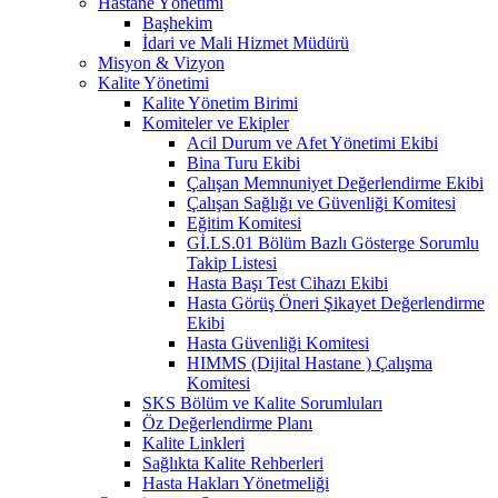
Hastane Yönetimi
Başhekim
İdari ve Mali Hizmet Müdürü
Misyon & Vizyon
Kalite Yönetimi
Kalite Yönetim Birimi
Komiteler ve Ekipler
Acil Durum ve Afet Yönetimi Ekibi
Bina Turu Ekibi
Çalışan Memnuniyet Değerlendirme Ekibi
Çalışan Sağlığı ve Güvenliği Komitesi
Eğitim Komitesi
Gİ.LS.01 Bölüm Bazlı Gösterge Sorumlu
Takip Listesi
Hasta Başı Test Cihazı Ekibi
Hasta Görüş Öneri Şikayet Değerlendirme
Ekibi
Hasta Güvenliği Komitesi
HIMMS (Dijital Hastane ) Çalışma
Komitesi
SKS Bölüm ve Kalite Sorumluları
Öz Değerlendirme Planı
Kalite Linkleri
Sağlıkta Kalite Rehberleri
Hasta Hakları Yönetmeliği