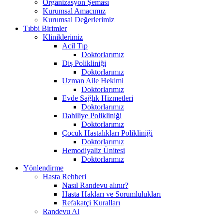
Organizasyon Şeması
Kurumsal Amacımız
Kurumsal Değerlerimiz
Tıbbi Birimler
Kliniklerimiz
Acil Tıp
Doktorlarımız
Diş Polikliniği
Doktorlarımız
Uzman Aile Hekimi
Doktorlarımız
Evde Sağlık Hizmetleri
Doktorlarımız
Dahiliye Polikliniği
Doktorlarımız
Çocuk Hastalıkları Polikliniği
Doktorlarımız
Hemodiyaliz Ünitesi
Doktorlarımız
Yönlendirme
Hasta Rehberi
Nasıl Randevu alınır?
Hasta Hakları ve Sorumlulukları
Refakatçi Kuralları
Randevu Al