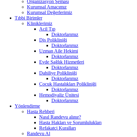
Organizasyon Şeması
Kurumsal Amacımız
Kurumsal Değerlerimiz
Tıbbi Birimler
Kliniklerimiz
Acil Tıp
Doktorlarımız
Diş Polikliniği
Doktorlarımız
Uzman Aile Hekimi
Doktorlarımız
Evde Sağlık Hizmetleri
Doktorlarımız
Dahiliye Polikliniği
Doktorlarımız
Çocuk Hastalıkları Polikliniği
Doktorlarımız
Hemodiyaliz Ünitesi
Doktorlarımız
Yönlendirme
Hasta Rehberi
Nasıl Randevu alınır?
Hasta Hakları ve Sorumlulukları
Refakatçi Kuralları
Randevu Al