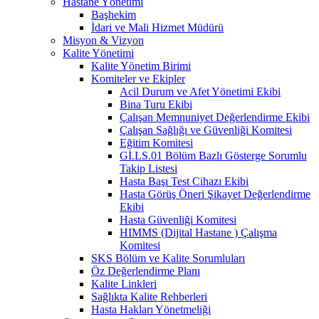
Hastane Yönetimi
Başhekim
İdari ve Mali Hizmet Müdürü
Misyon & Vizyon
Kalite Yönetimi
Kalite Yönetim Birimi
Komiteler ve Ekipler
Acil Durum ve Afet Yönetimi Ekibi
Bina Turu Ekibi
Çalışan Memnuniyet Değerlendirme Ekibi
Çalışan Sağlığı ve Güvenliği Komitesi
Eğitim Komitesi
Gİ.LS.01 Bölüm Bazlı Gösterge Sorumlu
Takip Listesi
Hasta Başı Test Cihazı Ekibi
Hasta Görüş Öneri Şikayet Değerlendirme
Ekibi
Hasta Güvenliği Komitesi
HIMMS (Dijital Hastane ) Çalışma
Komitesi
SKS Bölüm ve Kalite Sorumluları
Öz Değerlendirme Planı
Kalite Linkleri
Sağlıkta Kalite Rehberleri
Hasta Hakları Yönetmeliği